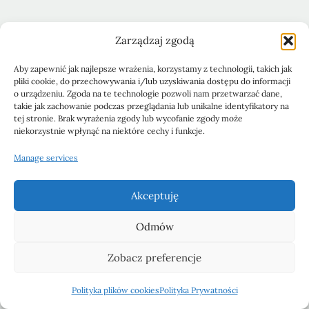
Zarządzaj zgodą
Aby zapewnić jak najlepsze wrażenia, korzystamy z technologii, takich jak
pliki cookie, do przechowywania i/lub uzyskiwania dostępu do informacji
Obiady
Ciasta i desery
Śniadania
o urządzeniu. Zgoda na te technologie pozwoli nam przetwarzać dane,
takie jak zachowanie podczas przeglądania lub unikalne identyfikatory na
Pasty kanapkowe
Przystawki
Sałatki
Blog
tej stronie. Brak wyrażenia zgody lub wycofanie zgody może
niekorzystnie wpłynąć na niektóre cechy i funkcje.
Polityka Prywatności
Manage services
Polityka plików cookies (EU)
Akceptuję
Odmów
Zobacz preferencje
© 2026 roslinnienasycona
Polityka plików cookies
Polityka Prywatności