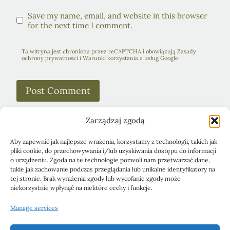
Save my name, email, and website in this browser
for the next time I comment.
Ta witryna jest chroniona przez reCAPTCHA i obowiązują Zasady
ochrony prywatności i Warunki korzystania z usług Google.
Zarządzaj zgodą
Aby zapewnić jak najlepsze wrażenia, korzystamy z technologii, takich jak
pliki cookie, do przechowywania i/lub uzyskiwania dostępu do informacji
Obiady
Ciasta i desery
Śniadania
o urządzeniu. Zgoda na te technologie pozwoli nam przetwarzać dane,
takie jak zachowanie podczas przeglądania lub unikalne identyfikatory na
Pasty kanapkowe
Przystawki
Sałatki
Blog
tej stronie. Brak wyrażenia zgody lub wycofanie zgody może
niekorzystnie wpłynąć na niektóre cechy i funkcje.
Polityka Prywatności
Manage services
Polityka plików cookies (EU)