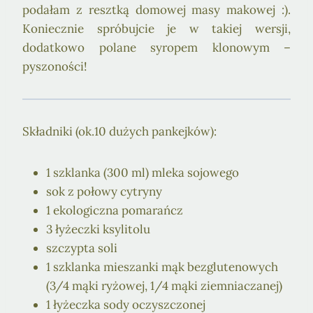
podałam z resztką domowej masy makowej :).
Koniecznie spróbujcie je w takiej wersji,
dodatkowo polane syropem klonowym –
pyszoności!
Składniki (ok.10 dużych pankejków):
1 szklanka (300 ml) mleka sojowego
sok z połowy cytryny
1 ekologiczna pomarańcz
3 łyżeczki ksylitolu
szczypta soli
1 szklanka mieszanki mąk bezglutenowych
(3/4 mąki ryżowej, 1/4 mąki ziemniaczanej)
1 łyżeczka sody oczyszczonej