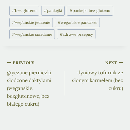
Post
#
bez glutenu
#
pankejki
#
pankejki bez glutenu
Tags:
#
wegańskie jedzenie
#
wegańskie pancakes
#
wegańskie śniadanie
#
zdrowe przepisy
Post
PREVIOUS
NEXT
gryczane pierniczki
dyniowy tofurnik ze
navigation
słodzone daktylami
słonym karmelem (bez
(wegańskie,
cukru)
bezglutenowe, bez
białego cukru)