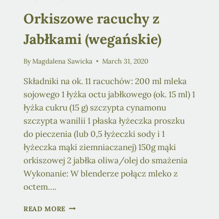
Orkiszowe racuchy z
Jabłkami (wegańskie)
By
Magdalena Sawicka
March 31, 2020
Składniki na ok. 11 racuchów: 200 ml mleka
sojowego 1 łyżka octu jabłkowego (ok. 15 ml) 1
łyżka cukru (15 g) szczypta cynamonu
szczypta wanilii 1 płaska łyżeczka proszku
do pieczenia (lub 0,5 łyżeczki sody i 1
łyżeczka mąki ziemniaczanej) 150g mąki
orkiszowej 2 jabłka oliwa/olej do smażenia
Wykonanie: W blenderze połącz mleko z
octem….
ORKISZOWE
READ MORE
RACUCHY