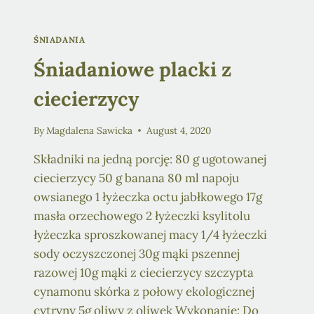
ŚNIADANIA
Śniadaniowe placki z
ciecierzycy
By
Magdalena Sawicka
August 4, 2020
Składniki na jedną porcję: 80 g ugotowanej
ciecierzycy 50 g banana 80 ml napoju
owsianego 1 łyżeczka octu jabłkowego 17g
masła orzechowego 2 łyżeczki ksylitolu
łyżeczka sproszkowanej macy 1/4 łyżeczki
sody oczyszczonej 30g mąki pszennej
razowej 10g mąki z ciecierzycy szczypta
cynamonu skórka z połowy ekologicznej
cytryny 5g oliwy z oliwek Wykonanie: Do