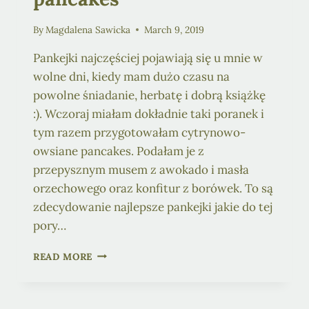
By
Magdalena Sawicka
March 9, 2019
Pankejki najczęściej pojawiają się u mnie w
wolne dni, kiedy mam dużo czasu na
powolne śniadanie, herbatę i dobrą książkę
:). Wczoraj miałam dokładnie taki poranek i
tym razem przygotowałam cytrynowo-
owsiane pancakes. Podałam je z
przepysznym musem z awokado i masła
orzechowego oraz konfitur z borówek. To są
zdecydowanie najlepsze pankejki jakie do tej
pory…
CYTRYNOWO-
READ MORE
OWSIANE
PANCAKES