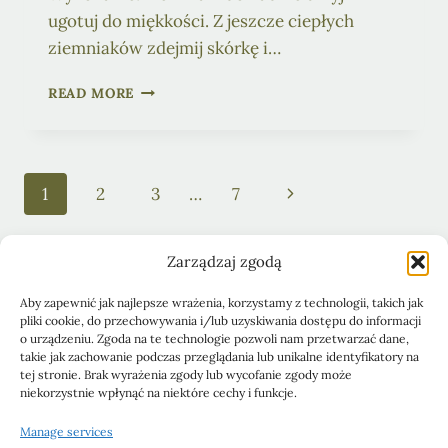
ugotuj do miękkości. Z jeszcze ciepłych
ziemniaków zdejmij skórkę i…
WEGAŃSKIE
READ MORE
GNOCCHI
Z
NAJLEPSZYM
SOSEM
Page
Next
1
2
3
…
7
PIECZARKOWYM
navigation
Page
Zarządzaj zgodą
Aby zapewnić jak najlepsze wrażenia, korzystamy z technologii, takich jak
pliki cookie, do przechowywania i/lub uzyskiwania dostępu do informacji
Obiady
Ciasta i desery
Śniadania
o urządzeniu. Zgoda na te technologie pozwoli nam przetwarzać dane,
takie jak zachowanie podczas przeglądania lub unikalne identyfikatory na
Pasty kanapkowe
Przystawki
Sałatki
Blog
tej stronie. Brak wyrażenia zgody lub wycofanie zgody może
niekorzystnie wpłynąć na niektóre cechy i funkcje.
Polityka Prywatności
Manage services