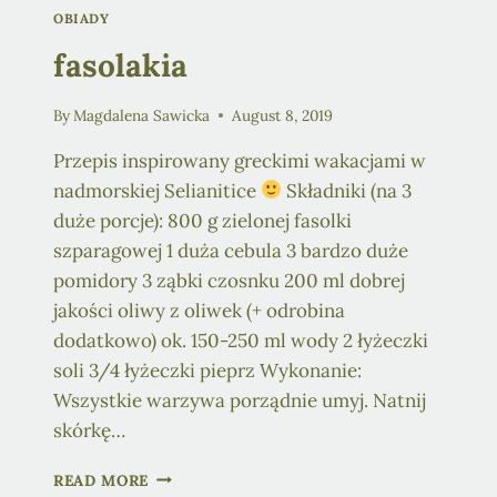
OBIADY
fasolakia
By
Magdalena Sawicka
August 8, 2019
Przepis inspirowany greckimi wakacjami w
nadmorskiej Selianitice
Składniki (na 3
duże porcje): 800 g zielonej fasolki
szparagowej 1 duża cebula 3 bardzo duże
pomidory 3 ząbki czosnku 200 ml dobrej
jakości oliwy z oliwek (+ odrobina
dodatkowo) ok. 150-250 ml wody 2 łyżeczki
soli 3/4 łyżeczki pieprz Wykonanie:
Wszystkie warzywa porządnie umyj. Natnij
skórkę…
FASOLAKIA
READ MORE