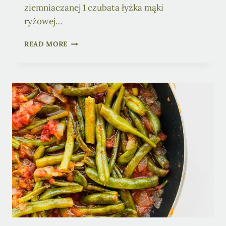
ziemniaczanej 1 czubata łyżka mąki
ryżowej…
WANILIOWE
READ MORE
CIASTO
Z
FASOLI
(WEGAŃSKIE,
BEZ
GLUTENU,
BEZ
CUKRU)