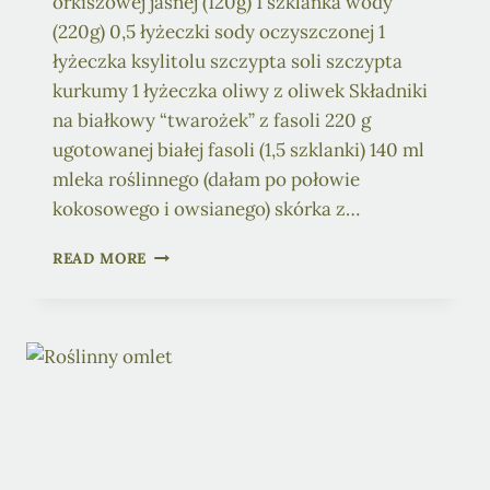
orkiszowej jasnej (120g) 1 szklanka wody
(220g) 0,5 łyżeczki sody oczyszczonej 1
łyżeczka ksylitolu szczypta soli szczypta
kurkumy 1 łyżeczka oliwy z oliwek Składniki
na białkowy “twarożek” z fasoli 220 g
ugotowanej białej fasoli (1,5 szklanki) 140 ml
mleka roślinnego (dałam po połowie
kokosowego i owsianego) skórka z…
NALEŚNIKI
READ MORE
Z
BIAŁKOWYM
“TWAROŻKIEM”
Z
FASOLI