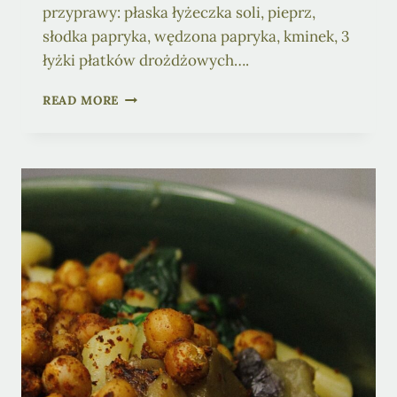
przyprawy: płaska łyżeczka soli, pieprz,
słodka papryka, wędzona papryka, kminek, 3
łyżki płatków drożdżowych….
KOTLETY
READ MORE
Z
FASOLI
I
RYŻU