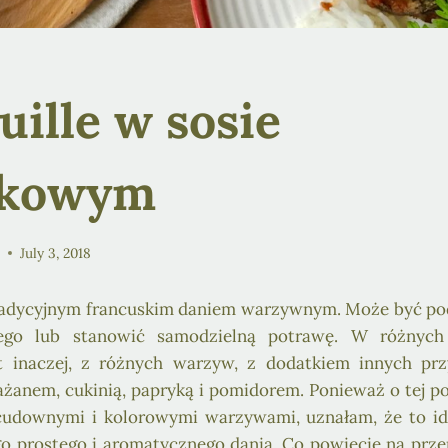
uille w sosie
ykowym
a
July 3, 2018
 tradycyjnym francuskim daniem warzywnym. Może być po
ego lub stanowić samodzielną potrawę. W różnych 
t inaczej, z różnych warzyw, z dodatkiem innych pr
łażanem, cukinią, papryką i pomidorem. Ponieważ o tej p
 cudownymi i kolorowymi warzywami, uznałam, że to i
go prostego i aromatycznego dania. Co powiecie na przep