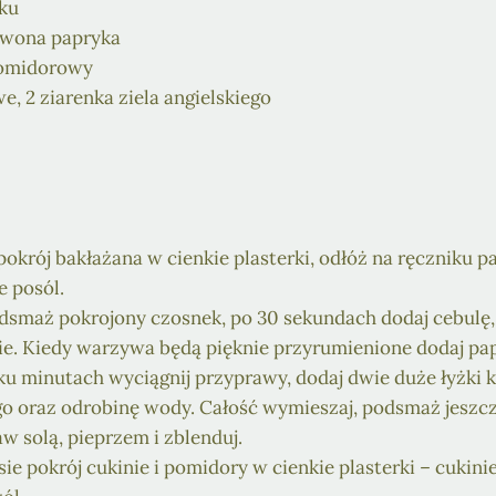
nku
erwona papryka
pomidorowy
we, 2 ziarenka ziela angielskiego
okrój bakłażana w cienkie plasterki, odłóż na ręczniku 
e posól.
dsmaż pokrojony czosnek, po 30 sekundach dodaj cebulę, 
kie. Kiedy warzywa będą pięknie przyrumienione dodaj p
lku minutach wyciągnij przyprawy, dodaj dwie duże łyżki 
 oraz odrobinę wody. Całość wymieszaj, podsmaż jeszcz
w solą, pieprzem i zblenduj.
e pokrój cukinie i pomidory w cienkie plasterki – cukini