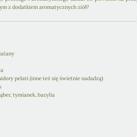
ym z dodatkiem aromatycznych ziół?
łażany
ia
idory pelati (inne też się świetnie nadadzą)
k
ząber, tymianek, bazylia