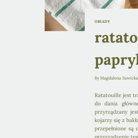
OBIADY
ratato
papr
By
Magdalena Sawick
Ratatouille jest
do dania główn
przyrządzany jes
kojarzy się z bak
przepełnione są
przyrządzenie te