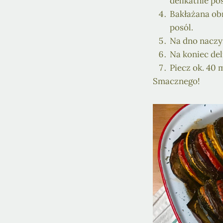
delikatnie pos
Bakłażana obm
posól.
Na dno naczyn
Na koniec del
Piecz ok. 40 
Smacznego!