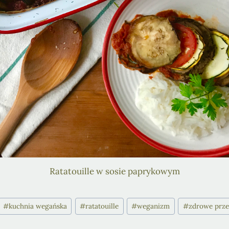
Ratatouille w sosie paprykowym
#
kuchnia wegańska
#
ratatouille
#
weganizm
#
zdrowe prze