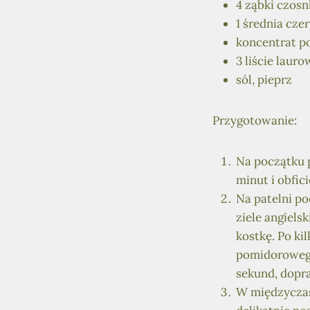
4 ząbki czos
1 średnia cz
koncentrat 
3 liście lauro
sól, pieprz
Przygotowanie:
Na początku p
minut i obfici
Na patelni po
ziele angiels
kostkę. Po ki
pomidorowego
sekund, dopra
W międzyczasi