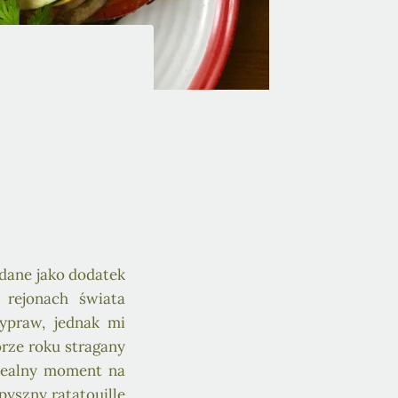
dane jako dodatek
rejonach świata
zypraw, jednak mi
orze roku stragany
dealny moment na
yszny ratatouille