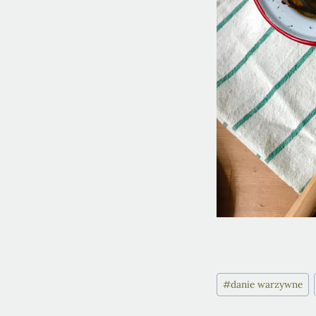
Post
#
danie warzywne
Tags: