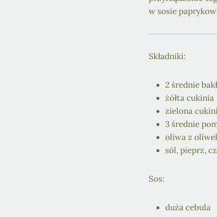
w sosie paprykow
Składniki:
2 średnie bak
żółta cukinia
zielona cukin
3 średnie pom
oliwa z oliwe
sól, pieprz, c
Sos:
duża cebula