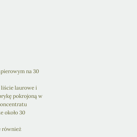
papierowym na 30
liście laurowe i
aprykę pokrojoną w
koncentratu
e około 30
e również