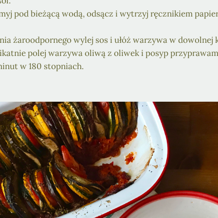
ól.
yj pod bieżącą wodą, odsącz i wytrzyj ręcznikiem papie
ia żaroodpornego wylej sos i ułóż warzywa w dowolnej k
ikatnie polej warzywa oliwą z oliwek i posyp przyprawami
minut w 180 stopniach.