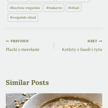
Tags:
#
kuchnia wegańska
#
makaron
#
obiad
#
wegański obiad
Post
PREVIOUS
NEXT
Placki z morelami
Kotlety z fasoli i ryżu
navigation
Similar Posts