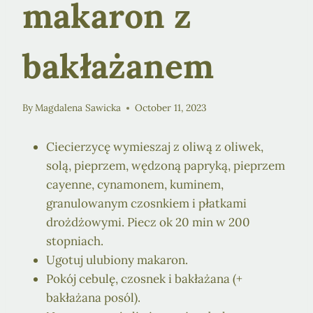
makaron z
bakłażanem
By
Magdalena Sawicka
October 11, 2023
Ciecierzycę wymieszaj z oliwą z oliwek,
solą, pieprzem, wędzoną papryką, pieprzem
cayenne, cynamonem, kuminem,
granulowanym czosnkiem i płatkami
drożdżowymi. Piecz ok 20 min w 200
stopniach.
Ugotuj ulubiony makaron.
Pokój cebulę, czosnek i bakłażana (+
bakłażana posól).