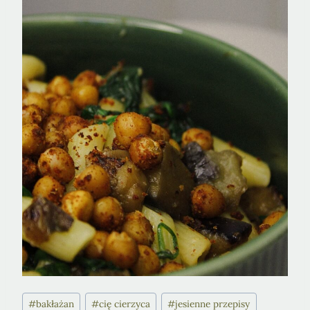
Post
#
bakłażan
#
cię cierzyca
#
jesienne przepisy