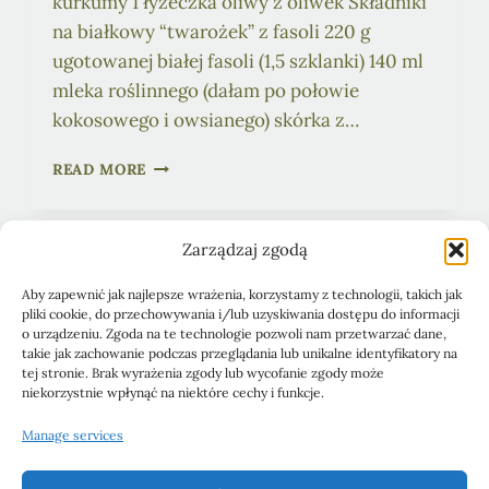
kurkumy 1 łyżeczka oliwy z oliwek Składniki
na białkowy “twarożek” z fasoli 220 g
ugotowanej białej fasoli (1,5 szklanki) 140 ml
mleka roślinnego (dałam po połowie
kokosowego i owsianego) skórka z…
NALEŚNIKI
READ MORE
Z
BIAŁKOWYM
“TWAROŻKIEM”
Zarządzaj zgodą
Z
FASOLI
Aby zapewnić jak najlepsze wrażenia, korzystamy z technologii, takich jak
pliki cookie, do przechowywania i/lub uzyskiwania dostępu do informacji
Obiady
Ciasta i desery
Śniadania
o urządzeniu. Zgoda na te technologie pozwoli nam przetwarzać dane,
takie jak zachowanie podczas przeglądania lub unikalne identyfikatory na
Pasty kanapkowe
Przystawki
Sałatki
Blog
tej stronie. Brak wyrażenia zgody lub wycofanie zgody może
niekorzystnie wpłynąć na niektóre cechy i funkcje.
Polityka Prywatności
Manage services
Polityka plików cookies (EU)