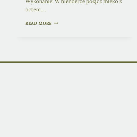
Wykonanie: W blenderze połącz mleko z
octem….
ORKISZOWE
READ MORE
RACUCHY
Z
JABŁKAMI
(WEGAŃSKIE)