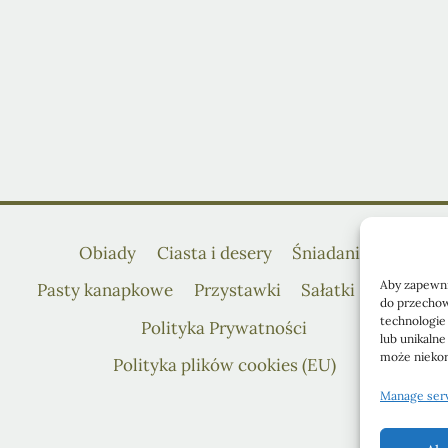
Obiady
Ciasta i desery
Śniadania
Aby zapewnić
Pasty kanapkowe
Przystawki
Sałatki
Blog
do przechow
technologie
Polityka Prywatności
lub unikalne
może niekorz
Polityka plików cookies (EU)
Manage ser